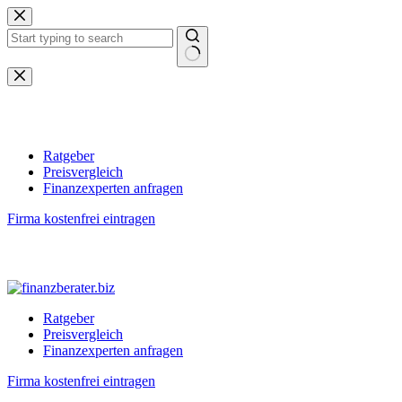
Zum
Inhalt
springen
Keine
Ergebnisse
Ratgeber
Preisvergleich
Finanzexperten anfragen
Firma kostenfrei eintragen
Ratgeber
Preisvergleich
Finanzexperten anfragen
Firma kostenfrei eintragen