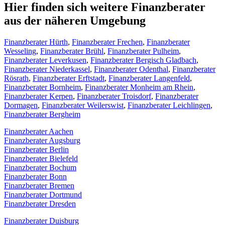
Hier finden sich weitere Finanzberater
aus der näheren Umgebung
Finanzberater Hürth
,
Finanzberater Frechen
,
Finanzberater
Wesseling
,
Finanzberater Brühl
,
Finanzberater Pulheim
,
Finanzberater Leverkusen
,
Finanzberater Bergisch Gladbach
,
Finanzberater Niederkassel
,
Finanzberater Odenthal
,
Finanzberater
Rösrath
,
Finanzberater Erftstadt
,
Finanzberater Langenfeld
,
Finanzberater Bornheim
,
Finanzberater Monheim am Rhein
,
Finanzberater Kerpen
,
Finanzberater Troisdorf
,
Finanzberater
Dormagen
,
Finanzberater Weilerswist
,
Finanzberater Leichlingen
,
Finanzberater Bergheim
Finanzberater Aachen
Finanzberater Augsburg
Finanzberater Berlin
Finanzberater Bielefeld
Finanzberater Bochum
Finanzberater Bonn
Finanzberater Bremen
Finanzberater Dortmund
Finanzberater Dresden
Finanzberater Duisburg