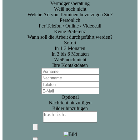
Vermögensberatung
Weiß noch nicht
Welche Art von Terminen bevorzugen Sie?
Persönlich
Per Telefon / Online / Videocall
Keine Präferenz
Wann soll die Arbeit durchgeführt werden?
Sofort
In 1-3 Monaten
In 3 bis 6 Monaten
Weiß noch nicht
Ihre Kontaktdaten
Optional
Nachricht hinzufügen
Bilder hinzufügen