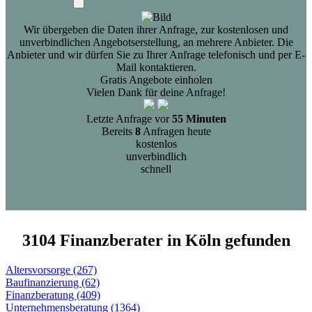
Wir übergeben die Daten ihrer Anfrage, zur kostenlosen und
unverbindlichen Angebotserstellung, an mehrere Anbieter. Die
Anbieter und wir dürfen Sie zu Ihrer Anfrage telefonisch und per E-
Mail kontaktieren.
Gratis Angebote einholen
Vielen Dank für deine Anfrage!
Letzte Anfrage vor
55 Minuten
Bereits
8
Anfragen heute
kostenlos
unverbindlich
schnell
3104 Finanzberater in Köln gefunden
Altersvorsorge (267)
Baufinanzierung (62)
Finanzberatung (409)
Unternehmensberatung (1364)