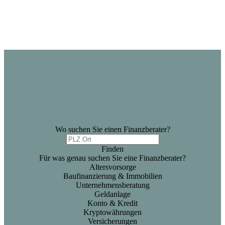
Wo suchen Sie einen Finanzberater?
Finden
Für was genau suchen Sie eine Finanzberater?
Altersvorsorge
Baufinanzierung & Immobilien
Unternehmensberatung
Geldanlage
Konto & Kredit
Kryptowährungen
Versicherungen