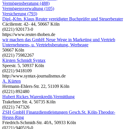
Vermögensberatung (488)
Vermögensverwaltung (105)
Versicherung (793)
Dipl.-Kfm. Klaus Reuter vereidigter Buchprüfer und Steuerberater
Cäcilienstr. 42- 44, 50667 Köln
(0221) 920173-0
https://www.reuter-thoben.de
wir machen das GmbH Neue Wege in Marketing und Vertrieb
Unternehmens- u. Vertriebsberatung, Werbeage
50667 Köln
(0221) 75982267
Kirsten Schmidt Syntax
Speestr. 5, 50937 Köln
(0221) 9418109
http://www.syntax-journalismus.de
A. Kürten
Hermann-Ehlers-Str. 22, 51109 Köln
(0221) 892480
Hubert Rickes Warenkredit-Vermittlung
Trakehner Str. 4, 50735 Köln
(0221) 747326
ZSH GmbH Finanzdienstleistungen Gesch.St. Köln-Theodor-
Heuss-Ring
Friedrich-Schmidt-Str. 40A, 50933 Köln
(0221) 940519-0