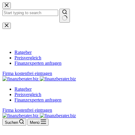
Zum
Inhalt
springen
Keine
Ergebnisse
Ratgeber
Preisvergleich
Finanzexperten anfragen
Firma kostenfrei eintragen
Ratgeber
Preisvergleich
Finanzexperten anfragen
Firma kostenfrei eintragen
Suchen
Menü