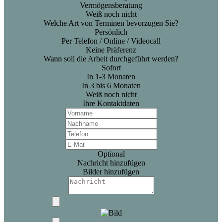
Vermögensberatung
Weiß noch nicht
Welche Art von Terminen bevorzugen Sie?
Persönlich
Per Telefon / Online / Videocall
Keine Präferenz
Wann soll die Arbeit durchgeführt werden?
Sofort
In 1-3 Monaten
In 3 bis 6 Monaten
Weiß noch nicht
Ihre Kontaktdaten
Optional
Nachricht hinzufügen
Bilder hinzufügen