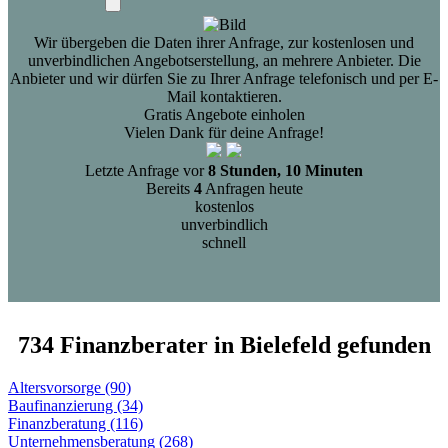
Wir übergeben die Daten ihrer Anfrage, zur kostenlosen und
unverbindlichen Angebotserstellung, an mehrere Anbieter. Die
Anbieter und wir dürfen Sie zu Ihrer Anfrage telefonisch und per E-
Mail kontaktieren.
Gratis Angebote einholen
Vielen Dank für deine Anfrage!
Letzte Anfrage vor
8 Stunden, 10 Minuten
Bereits
4
Anfragen heute
kostenlos
unverbindlich
schnell
734 Finanzberater in Bielefeld gefunden
Altersvorsorge (90)
Baufinanzierung (34)
Finanzberatung (116)
Unternehmensberatung (268)