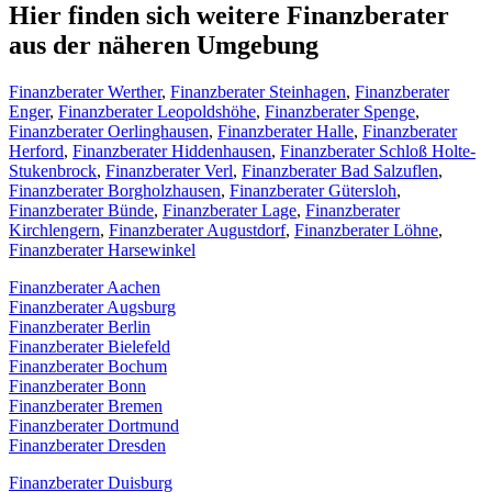
Hier finden sich weitere Finanzberater
aus der näheren Umgebung
Finanzberater Werther
,
Finanzberater Steinhagen
,
Finanzberater
Enger
,
Finanzberater Leopoldshöhe
,
Finanzberater Spenge
,
Finanzberater Oerlinghausen
,
Finanzberater Halle
,
Finanzberater
Herford
,
Finanzberater Hiddenhausen
,
Finanzberater Schloß Holte-
Stukenbrock
,
Finanzberater Verl
,
Finanzberater Bad Salzuflen
,
Finanzberater Borgholzhausen
,
Finanzberater Gütersloh
,
Finanzberater Bünde
,
Finanzberater Lage
,
Finanzberater
Kirchlengern
,
Finanzberater Augustdorf
,
Finanzberater Löhne
,
Finanzberater Harsewinkel
Finanzberater Aachen
Finanzberater Augsburg
Finanzberater Berlin
Finanzberater Bielefeld
Finanzberater Bochum
Finanzberater Bonn
Finanzberater Bremen
Finanzberater Dortmund
Finanzberater Dresden
Finanzberater Duisburg