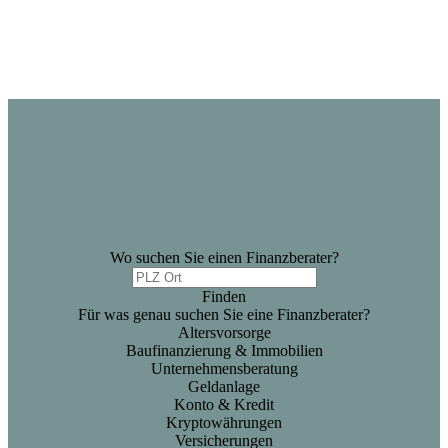
Wo suchen Sie einen Finanzberater?
Finden
Für was genau suchen Sie eine Finanzberater?
Altersvorsorge
Baufinanzierung & Immobilien
Unternehmensberatung
Geldanlage
Konto & Kredit
Kryptowährungen
Versicherungen