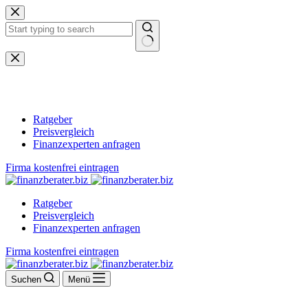
Zum
Inhalt
springen
Keine
Ergebnisse
Ratgeber
Preisvergleich
Finanzexperten anfragen
Firma kostenfrei eintragen
Ratgeber
Preisvergleich
Finanzexperten anfragen
Firma kostenfrei eintragen
Suchen
Menü