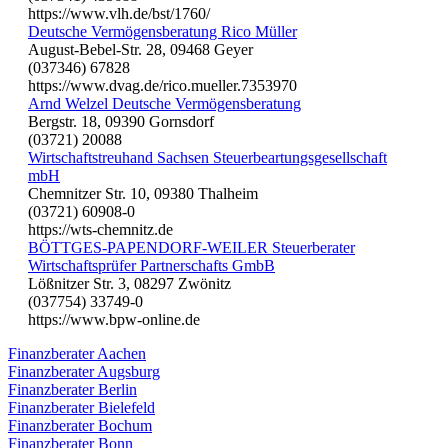
https://www.vlh.de/bst/1760/
Deutsche Vermögensberatung Rico Müller
August-Bebel-Str. 28, 09468 Geyer
(037346) 67828
https://www.dvag.de/rico.mueller.7353970
Arnd Welzel Deutsche Vermögensberatung
Bergstr. 18, 09390 Gornsdorf
(03721) 20088
Wirtschaftstreuhand Sachsen Steuerbeartungsgesellschaft
mbH
Chemnitzer Str. 10, 09380 Thalheim
(03721) 60908-0
https://wts-chemnitz.de
BÖTTGES-PAPENDORF-WEILER Steuerberater
Wirtschaftsprüfer Partnerschafts GmbB
Lößnitzer Str. 3, 08297 Zwönitz
(037754) 33749-0
https://www.bpw-online.de
Finanzberater Aachen
Finanzberater Augsburg
Finanzberater Berlin
Finanzberater Bielefeld
Finanzberater Bochum
Finanzberater Bonn