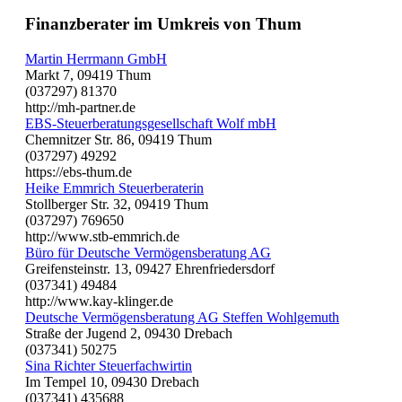
Finanzberater im Umkreis von Thum
Martin Herrmann GmbH
Markt 7, 09419 Thum
(037297) 81370
http://mh-partner.de
EBS-Steuerberatungsgesellschaft Wolf mbH
Chemnitzer Str. 86, 09419 Thum
(037297) 49292
https://ebs-thum.de
Heike Emmrich Steuerberaterin
Stollberger Str. 32, 09419 Thum
(037297) 769650
http://www.stb-emmrich.de
Büro für Deutsche Vermögensberatung AG
Greifensteinstr. 13, 09427 Ehrenfriedersdorf
(037341) 49484
http://www.kay-klinger.de
Deutsche Vermögensberatung AG Steffen Wohlgemuth
Straße der Jugend 2, 09430 Drebach
(037341) 50275
Sina Richter Steuerfachwirtin
Im Tempel 10, 09430 Drebach
(037341) 435688