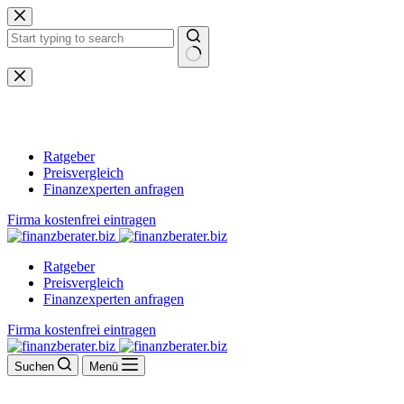
Zum
Inhalt
springen
Keine
Ergebnisse
Ratgeber
Preisvergleich
Finanzexperten anfragen
Firma kostenfrei eintragen
Ratgeber
Preisvergleich
Finanzexperten anfragen
Firma kostenfrei eintragen
Suchen
Menü