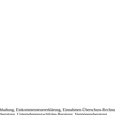
 Buchhaltung, Einkommensteuererklärung, Einnahmen-Überschuss-Rechnu
rberatung, Unternehmensnachfolge-Beratung, Vermögensberatung,