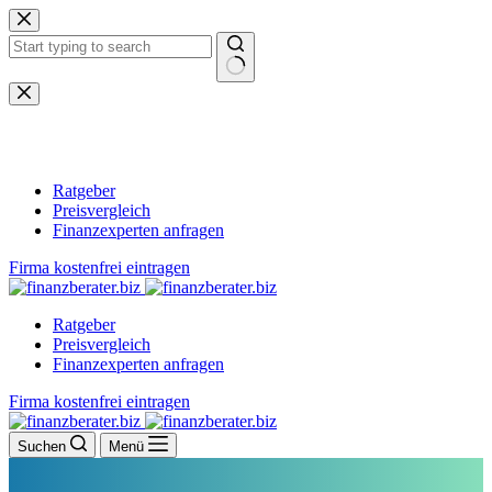
Zum
Inhalt
springen
Keine
Ergebnisse
Ratgeber
Preisvergleich
Finanzexperten anfragen
Firma kostenfrei eintragen
Ratgeber
Preisvergleich
Finanzexperten anfragen
Firma kostenfrei eintragen
Suchen
Menü