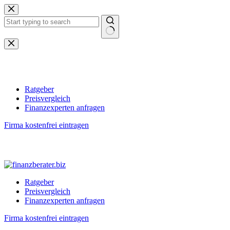
Zum
Inhalt
springen
Keine
Ergebnisse
Ratgeber
Preisvergleich
Finanzexperten anfragen
Firma kostenfrei eintragen
Ratgeber
Preisvergleich
Finanzexperten anfragen
Firma kostenfrei eintragen