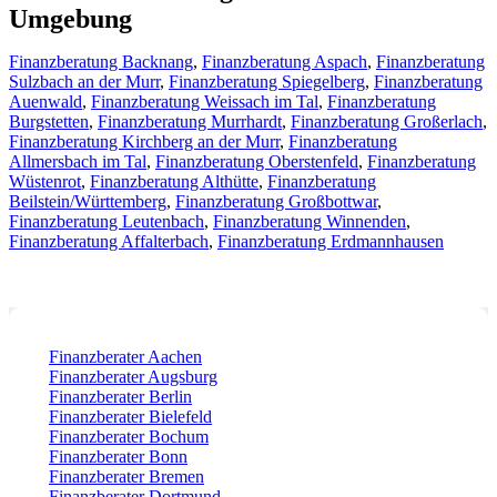
Umgebung
Finanzberatung Backnang
,
Finanzberatung Aspach
,
Finanzberatung
Sulzbach an der Murr
,
Finanzberatung Spiegelberg
,
Finanzberatung
Auenwald
,
Finanzberatung Weissach im Tal
,
Finanzberatung
Burgstetten
,
Finanzberatung Murrhardt
,
Finanzberatung Großerlach
,
Finanzberatung Kirchberg an der Murr
,
Finanzberatung
Allmersbach im Tal
,
Finanzberatung Oberstenfeld
,
Finanzberatung
Wüstenrot
,
Finanzberatung Althütte
,
Finanzberatung
Beilstein/Württemberg
,
Finanzberatung Großbottwar
,
Finanzberatung Leutenbach
,
Finanzberatung Winnenden
,
Finanzberatung Affalterbach
,
Finanzberatung Erdmannhausen
Finanzberater Aachen
Finanzberater Augsburg
Finanzberater Berlin
Finanzberater Bielefeld
Finanzberater Bochum
Finanzberater Bonn
Finanzberater Bremen
Finanzberater Dortmund