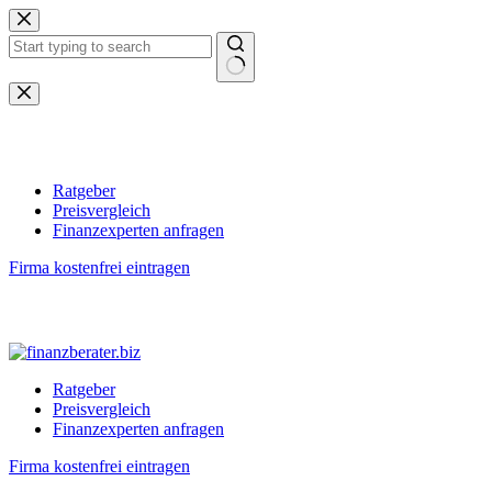
Zum
Inhalt
springen
Keine
Ergebnisse
Ratgeber
Preisvergleich
Finanzexperten anfragen
Firma kostenfrei eintragen
Ratgeber
Preisvergleich
Finanzexperten anfragen
Firma kostenfrei eintragen