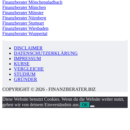
Finanzberater Mönchengladbach
Finanzberater München
Finanzberater Münster
Finanzberater Nürnberg
Finanzberater Stuttgart
Finanzberater Wiesbaden
Finanzberater Wuppertal
DISCLAIMER
DATENSCHUTZERKLÄRUNG
IMPRESSUM
KURSE
VERGLEICHE
STUDIUM
GRÜNDER
COPYRIGHT © 2026 - FINANZBERATER.BIZ
Diese Website benutzt Cookies. Wenn du die Website weiter nutzt,
gehen wir von deinem Einverständnis aus.
OK