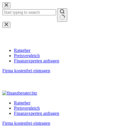
Zum
Inhalt
springen
Keine
Ergebnisse
Ratgeber
Preisvergleich
Finanzexperten anfragen
Firma kostenfrei eintragen
Ratgeber
Preisvergleich
Finanzexperten anfragen
Firma kostenfrei eintragen