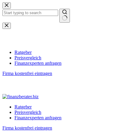
Zum
Inhalt
springen
Keine
Ergebnisse
Ratgeber
Preisvergleich
Finanzexperten anfragen
Firma kostenfrei eintragen
Ratgeber
Preisvergleich
Finanzexperten anfragen
Firma kostenfrei eintragen