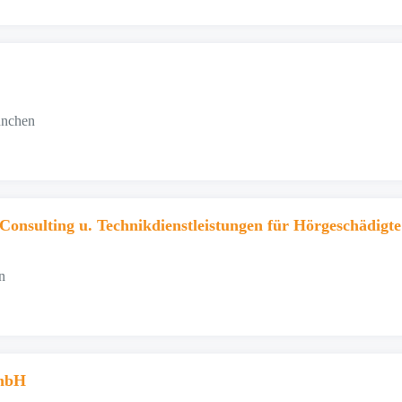
ünchen
nsulting u. Technikdienstleistungen für Hörgeschädigte
n
mbH