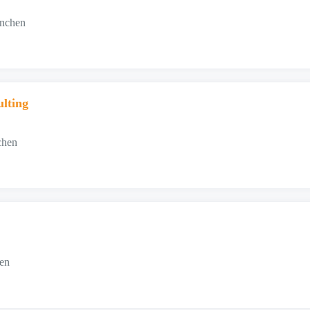
ünchen
lting
chen
hen