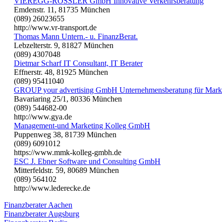
VIEREGG-RÖSSLER GmbH Innovative Verkehrsberatung
Emdenstr. 11, 81735 München
(089) 26023655
http://www.vr-transport.de
Thomas Mann Untern.- u. FinanzBerat.
Lebzelterstr. 9, 81827 München
(089) 4307048
Dietmar Scharf IT Consultant, IT Berater
Effnerstr. 48, 81925 München
(089) 95411040
GROUP your advertising GmbH Unternehmensberatung für Mark
Bavariaring 25/1, 80336 München
(089) 544682-00
http://www.gya.de
Management-und Marketing Kolleg GmbH
Puppenweg 38, 81739 München
(089) 6091012
https://www.mmk-kolleg-gmbh.de
ESC J. Ebner Software und Consulting GmbH
Mitterfeldstr. 59, 80689 München
(089) 564102
http://www.lederecke.de
Finanzberater Aachen
Finanzberater Augsburg