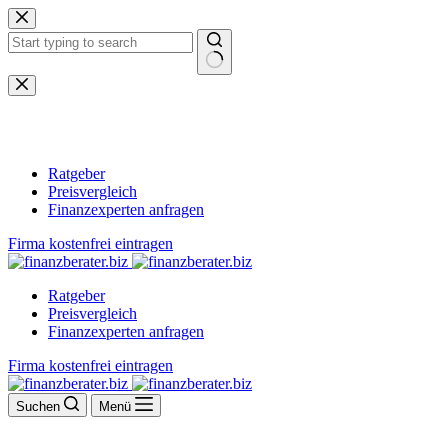
Zum
Inhalt
springen
Keine
Ergebnisse
Ratgeber
Preisvergleich
Finanzexperten anfragen
Firma kostenfrei eintragen
Ratgeber
Preisvergleich
Finanzexperten anfragen
Firma kostenfrei eintragen
Suchen
Menü