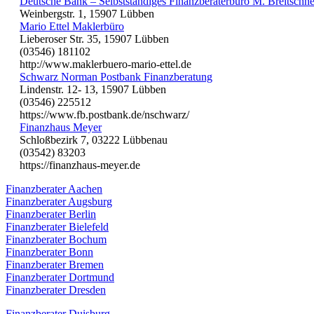
Deutsche Bank – Selbstständiges Finanzberaterbüro M. Breitschn
Weinbergstr. 1, 15907 Lübben
Mario Ettel Maklerbüro
Lieberoser Str. 35, 15907 Lübben
(03546) 181102
http://www.maklerbuero-mario-ettel.de
Schwarz Norman Postbank Finanzberatung
Lindenstr. 12- 13, 15907 Lübben
(03546) 225512
https://www.fb.postbank.de/nschwarz/
Finanzhaus Meyer
Schloßbezirk 7, 03222 Lübbenau
(03542) 83203
https://finanzhaus-meyer.de
Finanzberater Aachen
Finanzberater Augsburg
Finanzberater Berlin
Finanzberater Bielefeld
Finanzberater Bochum
Finanzberater Bonn
Finanzberater Bremen
Finanzberater Dortmund
Finanzberater Dresden
Finanzberater Duisburg