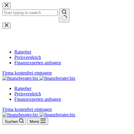
Zum
Inhalt
springen
Keine
Ergebnisse
Ratgeber
Preisvergleich
Finanzexperten anfragen
Firma kostenfrei eintragen
Ratgeber
Preisvergleich
Finanzexperten anfragen
Firma kostenfrei eintragen
Suchen
Menü