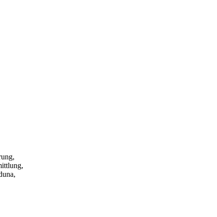
rung,
ittlung,
duna,