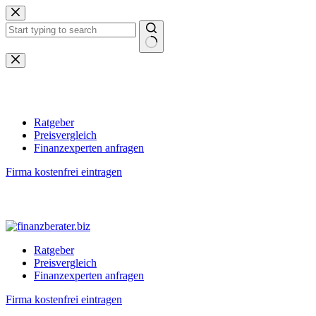
Zum
Inhalt
springen
Keine
Ergebnisse
Ratgeber
Preisvergleich
Finanzexperten anfragen
Firma kostenfrei eintragen
Ratgeber
Preisvergleich
Finanzexperten anfragen
Firma kostenfrei eintragen