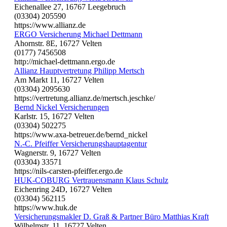
Eichenallee 27, 16767 Leegebruch
(03304) 205590
https://www.allianz.de
ERGO Versicherung Michael Dettmann
Ahornstr. 8E, 16727 Velten
(0177) 7456508
http://michael-dettmann.ergo.de
Allianz Hauptvertretung Philipp Mertsch
Am Markt 11, 16727 Velten
(03304) 2095630
https://vertretung.allianz.de/mertsch.jeschke/
Bernd Nickel Versicherungen
Karlstr. 15, 16727 Velten
(03304) 502275
https://www.axa-betreuer.de/bernd_nickel
N.-C. Pfeiffer Versicherungshauptagentur
Wagnerstr. 9, 16727 Velten
(03304) 33571
https://nils-carsten-pfeiffer.ergo.de
HUK-COBURG Vertrauensmann Klaus Schulz
Eichenring 24D, 16727 Velten
(03304) 562115
https://www.huk.de
Versicherungsmakler D. Graß & Partner Büro Matthias Kraft
Wilhelmstr. 11, 16727 Velten