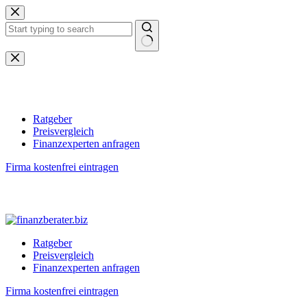
Zum
Inhalt
springen
Keine
Ergebnisse
Ratgeber
Preisvergleich
Finanzexperten anfragen
Firma kostenfrei eintragen
Ratgeber
Preisvergleich
Finanzexperten anfragen
Firma kostenfrei eintragen