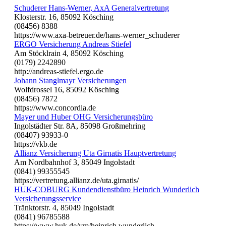
Schuderer Hans-Werner, AxA Generalvertretung
Klosterstr. 16, 85092 Kösching
(08456) 8388
https://www.axa-betreuer.de/hans-werner_schuderer
ERGO Versicherung Andreas Stiefel
Am Stöcklrain 4, 85092 Kösching
(0179) 2242890
http://andreas-stiefel.ergo.de
Johann Stanglmayr Versicherungen
Wolfdrossel 16, 85092 Kösching
(08456) 7872
https://www.concordia.de
Mayer und Huber OHG Versicherungsbüro
Ingolstädter Str. 8A, 85098 Großmehring
(08407) 93933-0
https://vkb.de
Allianz Versicherung Uta Girnatis Hauptvertretung
Am Nordbahnhof 3, 85049 Ingolstadt
(0841) 99355545
https://vertretung.allianz.de/uta.girnatis/
HUK-COBURG Kundendienstbüro Heinrich Wunderlich
Versicherungsservice
Tränktorstr. 4, 85049 Ingolstadt
(0841) 96785588
https://www.huk.de/vm/heinrich.wunderlich