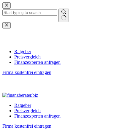
Zum
Inhalt
springen
Keine
Ergebnisse
Ratgeber
Preisvergleich
Finanzexperten anfragen
Firma kostenfrei eintragen
Ratgeber
Preisvergleich
Finanzexperten anfragen
Firma kostenfrei eintragen