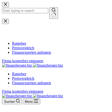
Zum
Inhalt
springen
Keine
Ergebnisse
Ratgeber
Preisvergleich
Finanzexperten anfragen
Firma kostenfrei eintragen
Ratgeber
Preisvergleich
Finanzexperten anfragen
Firma kostenfrei eintragen
Suchen
Menü