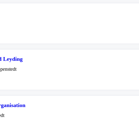
d Leyding
penstedt
rganisation
edt