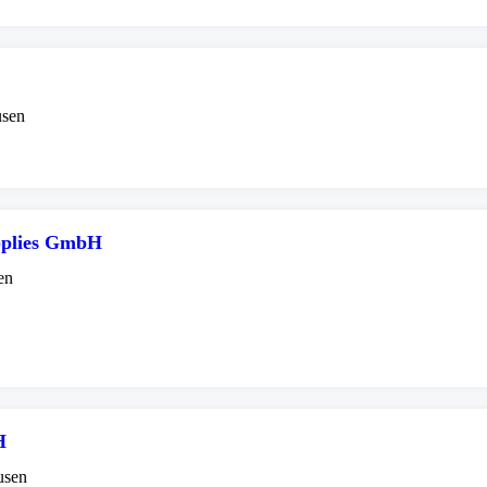
usen
pplies GmbH
en
H
usen