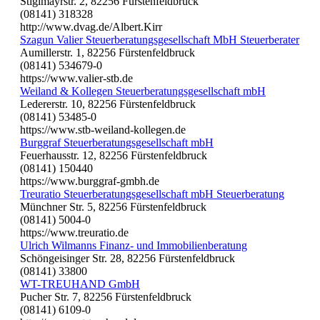
Stiglmayrstr. 2, 82256 Fürstenfeldbruck
(08141) 318328
http://www.dvag.de/Albert.Kirr
Szagun Valier Steuerberatungsgesellschaft MbH Steuerberater
Aumillerstr. 1, 82256 Fürstenfeldbruck
(08141) 534679-0
https://www.valier-stb.de
Weiland & Kollegen Steuerberatungsgesellschaft mbH
Ledererstr. 10, 82256 Fürstenfeldbruck
(08141) 53485-0
https://www.stb-weiland-kollegen.de
Burggraf Steuerberatungsgesellschaft mbH
Feuerhausstr. 12, 82256 Fürstenfeldbruck
(08141) 150440
https://www.burggraf-gmbh.de
Treuratio Steuerberatungsgesellschaft mbH Steuerberatung
Münchner Str. 5, 82256 Fürstenfeldbruck
(08141) 5004-0
https://www.treuratio.de
Ulrich Wilmanns Finanz- und Immobilienberatung
Schöngeisinger Str. 28, 82256 Fürstenfeldbruck
(08141) 33800
WT-TREUHAND GmbH
Pucher Str. 7, 82256 Fürstenfeldbruck
(08141) 6109-0