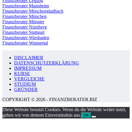
Finanzberater Leipzig
Finanzberater Mannheim
Finanzberater Mönchengladbach
Finanzberater München
Finanzberater Münster
Finanzberater Nürnberg
Finanzberater Stuttgart
Finanzberater Wiesbaden
Finanzberater Wuppertal
DISCLAIMER
DATENSCHUTZERKLÄRUNG
IMPRESSUM
KURSE
VERGLEICHE
STUDIUM
GRÜNDER
COPYRIGHT © 2026 - FINANZBERATER.BIZ
Diese Website benutzt Cookies. Wenn du die Website weiter nutzt,
gehen wir von deinem Einverständnis aus.
OK