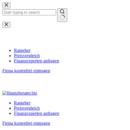
Zum
Inhalt
springen
Keine
Ergebnisse
Ratgeber
Preisvergleich
Finanzexperten anfragen
Firma kostenfrei eintragen
Ratgeber
Preisvergleich
Finanzexperten anfragen
Firma kostenfrei eintragen