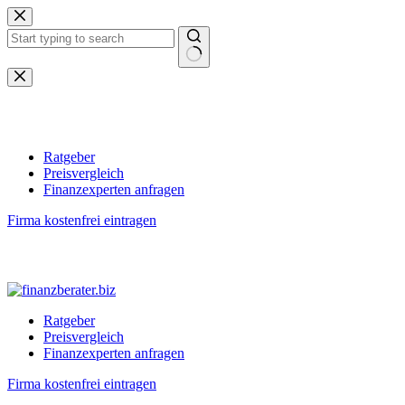
Zum
Inhalt
springen
Keine
Ergebnisse
Ratgeber
Preisvergleich
Finanzexperten anfragen
Firma kostenfrei eintragen
Ratgeber
Preisvergleich
Finanzexperten anfragen
Firma kostenfrei eintragen