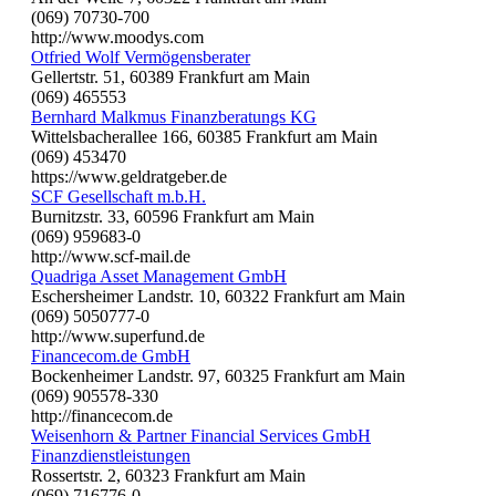
(069) 70730-700
http://www.moodys.com
Otfried Wolf Vermögensberater
Gellertstr. 51, 60389 Frankfurt am Main
(069) 465553
Bernhard Malkmus Finanzberatungs KG
Wittelsbacherallee 166, 60385 Frankfurt am Main
(069) 453470
https://www.geldratgeber.de
SCF Gesellschaft m.b.H.
Burnitzstr. 33, 60596 Frankfurt am Main
(069) 959683-0
http://www.scf-mail.de
Quadriga Asset Management GmbH
Eschersheimer Landstr. 10, 60322 Frankfurt am Main
(069) 5050777-0
http://www.superfund.de
Financecom.de GmbH
Bockenheimer Landstr. 97, 60325 Frankfurt am Main
(069) 905578-330
http://financecom.de
Weisenhorn & Partner Financial Services GmbH
Finanzdienstleistungen
Rossertstr. 2, 60323 Frankfurt am Main
(069) 716776-0