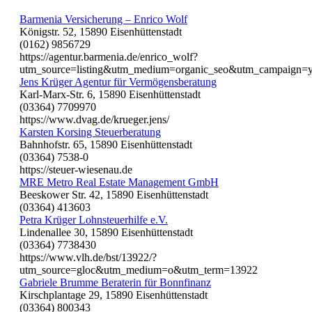
Barmenia Versicherung – Enrico Wolf
Königstr. 52, 15890 Eisenhüttenstadt
(0162) 9856729
https://agentur.barmenia.de/enrico_wolf?
utm_source=listing&utm_medium=organic_seo&utm_campaign=
Jens Krüger Agentur für Vermögensberatung
Karl-Marx-Str. 6, 15890 Eisenhüttenstadt
(03364) 7709970
https://www.dvag.de/krueger.jens/
Karsten Korsing Steuerberatung
Bahnhofstr. 65, 15890 Eisenhüttenstadt
(03364) 7538-0
https://steuer-wiesenau.de
MRE Metro Real Estate Management GmbH
Beeskower Str. 42, 15890 Eisenhüttenstadt
(03364) 413603
Petra Krüger Lohnsteuerhilfe e.V.
Lindenallee 30, 15890 Eisenhüttenstadt
(03364) 7738430
https://www.vlh.de/bst/13922/?
utm_source=gloc&utm_medium=o&utm_term=13922
Gabriele Brumme Beraterin für Bonnfinanz
Kirschplantage 29, 15890 Eisenhüttenstadt
(03364) 800343