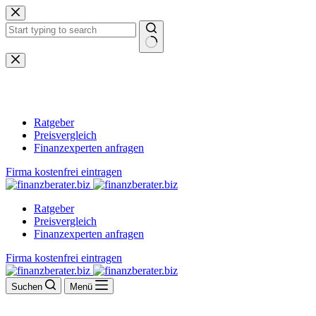
Zum
Inhalt
springen
Keine
Ergebnisse
Ratgeber
Preisvergleich
Finanzexperten anfragen
Firma kostenfrei eintragen
Ratgeber
Preisvergleich
Finanzexperten anfragen
Firma kostenfrei eintragen
Suchen
Menü