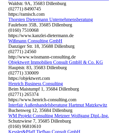
Waldstr. 9A, 35683 Dillenburg
(02771) 8490745
https://ramisch.com
Thorsten Dietermann Unternehmensberatung
Fauleborn 35B, 35685 Dillenburg
(0160) 7510068
https://www.kanzlei-dietermann.de
Wißmann Consulting GmbH
Danziger Str. 18, 35688 Dillenburg
(02771) 24560
http://www.wissmann-consulting.de
Objektwert Immobilien Consult GmbH & Co. KG
Hauptstr. 83, 35683 Dillenburg
(02771) 330009
https://objektwert.com
Henrich Business Consulting
Beim Maistumpf 1, 35684 Dillenburg
(02771) 265374
https://www.henrich-consulting.com
Interfair Außenhandelsberatung Hartmut Matzkewitz
Buchenweg 12, 35684 Dillenburg
WM Projekt Consulting Metzner Wolfgang Dipl.-Ing.
Schutzwiese 7, 35685 Dillenburg
(0160) 96810610
Kessler&Pfaff Tiefbau Consult GmbH