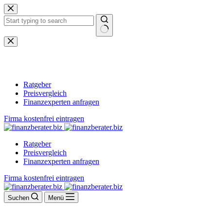
Zum
Inhalt
springen
Keine
Ergebnisse
Ratgeber
Preisvergleich
Finanzexperten anfragen
Firma kostenfrei eintragen
Ratgeber
Preisvergleich
Finanzexperten anfragen
Firma kostenfrei eintragen
Suchen
Menü