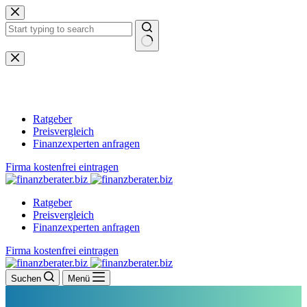
Zum
Inhalt
springen
Keine
Ergebnisse
Ratgeber
Preisvergleich
Finanzexperten anfragen
Firma kostenfrei eintragen
Ratgeber
Preisvergleich
Finanzexperten anfragen
Firma kostenfrei eintragen
Suchen
Menü