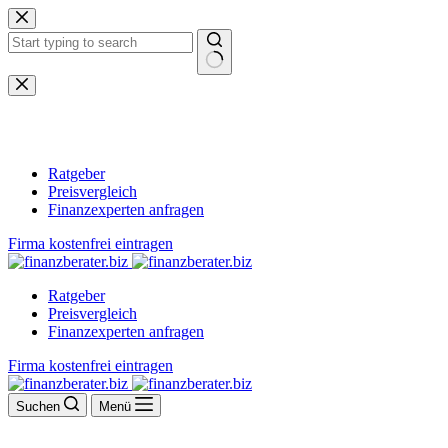
Zum
Inhalt
springen
Keine
Ergebnisse
Ratgeber
Preisvergleich
Finanzexperten anfragen
Firma kostenfrei eintragen
Ratgeber
Preisvergleich
Finanzexperten anfragen
Firma kostenfrei eintragen
Suchen
Menü