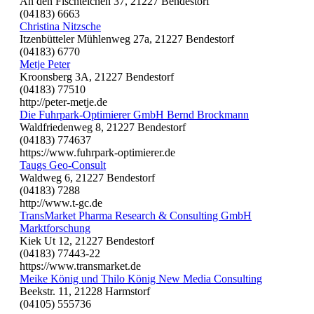
An den Fischteichen 37, 21227 Bendestorf
(04183) 6663
Christina Nitzsche
Itzenbütteler Mühlenweg 27a, 21227 Bendestorf
(04183) 6770
Metje Peter
Kroonsberg 3A, 21227 Bendestorf
(04183) 77510
http://peter-metje.de
Die Fuhrpark-Optimierer GmbH Bernd Brockmann
Waldfriedenweg 8, 21227 Bendestorf
(04183) 774637
https://www.fuhrpark-optimierer.de
Taugs Geo-Consult
Waldweg 6, 21227 Bendestorf
(04183) 7288
http://www.t-gc.de
TransMarket Pharma Research & Consulting GmbH
Marktforschung
Kiek Ut 12, 21227 Bendestorf
(04183) 77443-22
https://www.transmarket.de
Meike König und Thilo König New Media Consulting
Beekstr. 11, 21228 Harmstorf
(04105) 555736