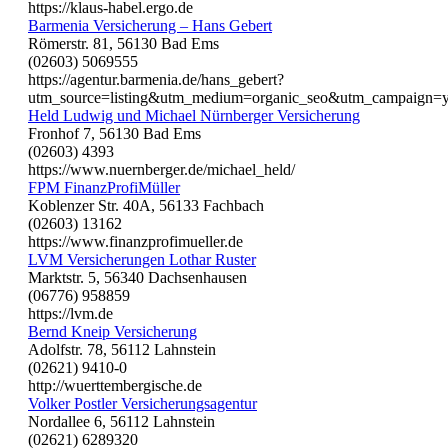
https://klaus-habel.ergo.de
Barmenia Versicherung – Hans Gebert
Römerstr. 81, 56130 Bad Ems
(02603) 5069555
https://agentur.barmenia.de/hans_gebert?
utm_source=listing&utm_medium=organic_seo&utm_campaign=
Held Ludwig und Michael Nürnberger Versicherung
Fronhof 7, 56130 Bad Ems
(02603) 4393
https://www.nuernberger.de/michael_held/
FPM FinanzProfiMüller
Koblenzer Str. 40A, 56133 Fachbach
(02603) 13162
https://www.finanzprofimueller.de
LVM Versicherungen Lothar Ruster
Marktstr. 5, 56340 Dachsenhausen
(06776) 958859
https://lvm.de
Bernd Kneip Versicherung
Adolfstr. 78, 56112 Lahnstein
(02621) 9410-0
http://wuerttembergische.de
Volker Postler Versicherungsagentur
Nordallee 6, 56112 Lahnstein
(02621) 6289320