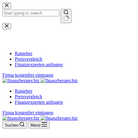
Zum
Inhalt
springen
Keine
Ergebnisse
Ratgeber
Preisvergleich
Finanzexperten anfragen
Firma kostenfrei eintragen
Ratgeber
Preisvergleich
Finanzexperten anfragen
Firma kostenfrei eintragen
Suchen
Menü