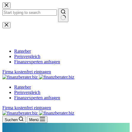
Zum
Inhalt
springen
Keine
Ergebnisse
Ratgeber
Preisvergleich
Finanzexperten anfragen
Firma kostenfrei eintragen
Ratgeber
Preisvergleich
Finanzexperten anfragen
Firma kostenfrei eintragen
Suchen
Menü