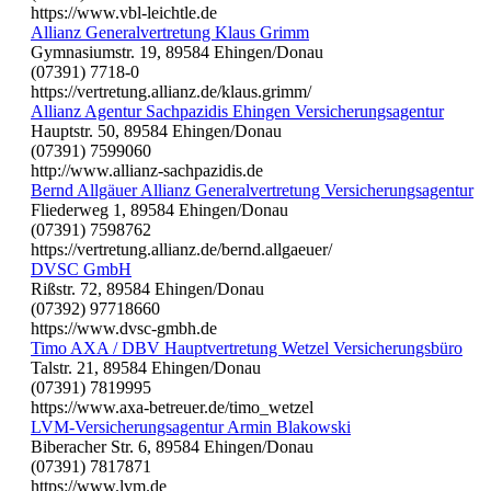
https://www.vbl-leichtle.de
Allianz Generalvertretung Klaus Grimm
Gymnasiumstr. 19, 89584 Ehingen/Donau
(07391) 7718-0
https://vertretung.allianz.de/klaus.grimm/
Allianz Agentur Sachpazidis Ehingen Versicherungsagentur
Hauptstr. 50, 89584 Ehingen/Donau
(07391) 7599060
http://www.allianz-sachpazidis.de
Bernd Allgäuer Allianz Generalvertretung Versicherungsagentur
Fliederweg 1, 89584 Ehingen/Donau
(07391) 7598762
https://vertretung.allianz.de/bernd.allgaeuer/
DVSC GmbH
Rißstr. 72, 89584 Ehingen/Donau
(07392) 97718660
https://www.dvsc-gmbh.de
Timo AXA / DBV Hauptvertretung Wetzel Versicherungsbüro
Talstr. 21, 89584 Ehingen/Donau
(07391) 7819995
https://www.axa-betreuer.de/timo_wetzel
LVM-Versicherungsagentur Armin Blakowski
Biberacher Str. 6, 89584 Ehingen/Donau
(07391) 7817871
https://www.lvm.de