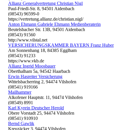
Allianz Generalvertretung Christian Nigl
Paul-Friedl-Str. 8, 94501 Aidenbach
(08543) 96599-0
https://vertretung.allianz.de/christian.nigl/
Anton Ehmann Gabriele Ehmann Medienberaterin
Beutelsbacher Str. 13B, 94501 Aidenbach
(08543) 91560
http://www.vilstal.net
VERSICHERUNGSKAMMER BAYERN Franz Huber
Am Sonnenhang 18, 84385 Egglham
(08543) 91233
https://www.vkb.de
Allianz Ingrid Moosbauer
Oberthalham 5a, 94542 Haarbach
Erwin Hasreiter Versicherung
Wittelsbacherring 2, 94474 Vilshofen
(08541) 919166
Mailhammer
Alkofener Hauptstr. 11, 94474 Vilshofen
(08549) 8991
Karl Kyrein Deutscher Herold
Obere Vorstadt 25, 94474 Vilshofen
(08541) 910910
Bernd Gawlik
Kreuzäcker 3, 94474 Vilshofen