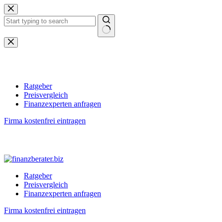
Zum
Inhalt
springen
Keine
Ergebnisse
Ratgeber
Preisvergleich
Finanzexperten anfragen
Firma kostenfrei eintragen
Ratgeber
Preisvergleich
Finanzexperten anfragen
Firma kostenfrei eintragen