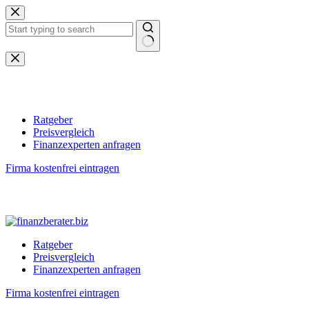
Zum
Inhalt
springen
Keine
Ergebnisse
Ratgeber
Preisvergleich
Finanzexperten anfragen
Firma kostenfrei eintragen
Ratgeber
Preisvergleich
Finanzexperten anfragen
Firma kostenfrei eintragen