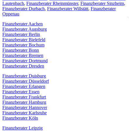
Lautenbach
,
Finanzberater Rheinmünster
,
Finanzberater Sinzheim
,
Finanzberater Durbach
,
Finanzberater Willstätt
,
Finanzberater
Oppenau
Finanzberater Aachen
Finanzberater Augsburg
Finanzberater Berlin
Finanzberater Bielefeld
Finanzberater Bochum
Finanzberater Bonn
Finanzberater Bremen
Finanzberater Dortmund
Finanzberater Dresden
Finanzberater Duisburg
Finanzberater Düsseldorf
Finanzberater Erlangen
Finanzberater Essen
Finanzberater Frankfurt
Finanzberater Hamburg
Finanzberater Hannover
Finanzberater Karlsruhe
Finanzberater Köln
Finanzberater Leipzig