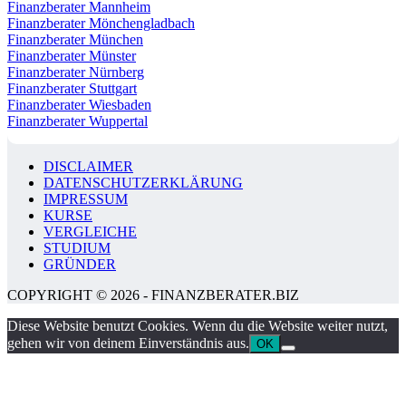
Finanzberater Mannheim
Finanzberater Mönchengladbach
Finanzberater München
Finanzberater Münster
Finanzberater Nürnberg
Finanzberater Stuttgart
Finanzberater Wiesbaden
Finanzberater Wuppertal
DISCLAIMER
DATENSCHUTZERKLÄRUNG
IMPRESSUM
KURSE
VERGLEICHE
STUDIUM
GRÜNDER
COPYRIGHT © 2026 - FINANZBERATER.BIZ
Diese Website benutzt Cookies. Wenn du die Website weiter nutzt,
gehen wir von deinem Einverständnis aus.
OK