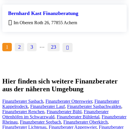
Bernhard Kast Finanzberatung
Im Oberen Roth 26, 77855 Achern
…
1
2
3
23
Hier finden sich weitere Finanzberater
aus der näheren Umgebung
Finanzberater Sasbach
,
Finanzberater Ottersweier
,
Finanzberater
Kappelrodeck
,
Finanzberater Lauf
,
Finanzberater Sasbachwalden
,
Finanzberater Renchen
,
Finanzberater Bühl
,
Finanzberater
Ottenhöfen im Schwarzwald
,
Finanzberater Bühlertal
,
Finanzberater
Rheinau
,
Finanzberater Seebach
,
Finanzberater Oberkirch
,
Finanzberater Lichtenau
,
Finanzberater Appenweier
,
Finanzberater