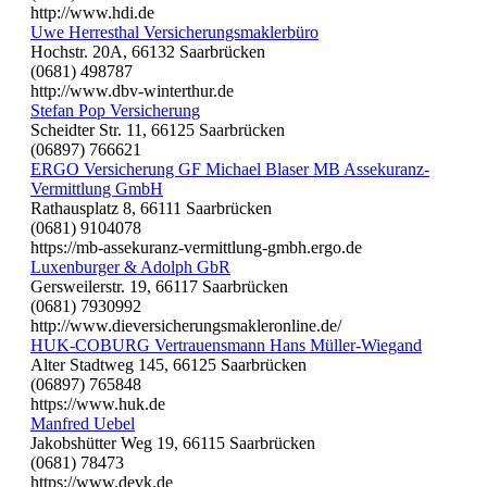
http://www.hdi.de
Uwe Herresthal Versicherungsmaklerbüro
Hochstr. 20A, 66132 Saarbrücken
(0681) 498787
http://www.dbv-winterthur.de
Stefan Pop Versicherung
Scheidter Str. 11, 66125 Saarbrücken
(06897) 766621
ERGO Versicherung GF Michael Blaser MB Assekuranz-
Vermittlung GmbH
Rathausplatz 8, 66111 Saarbrücken
(0681) 9104078
https://mb-assekuranz-vermittlung-gmbh.ergo.de
Luxenburger & Adolph GbR
Gersweilerstr. 19, 66117 Saarbrücken
(0681) 7930992
http://www.dieversicherungsmakleronline.de/
HUK-COBURG Vertrauensmann Hans Müller-Wiegand
Alter Stadtweg 145, 66125 Saarbrücken
(06897) 765848
https://www.huk.de
Manfred Uebel
Jakobshütter Weg 19, 66115 Saarbrücken
(0681) 78473
https://www.devk.de