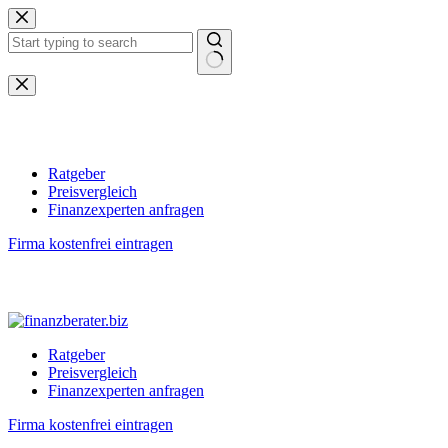
Zum
Inhalt
springen
Keine
Ergebnisse
Ratgeber
Preisvergleich
Finanzexperten anfragen
Firma kostenfrei eintragen
Ratgeber
Preisvergleich
Finanzexperten anfragen
Firma kostenfrei eintragen