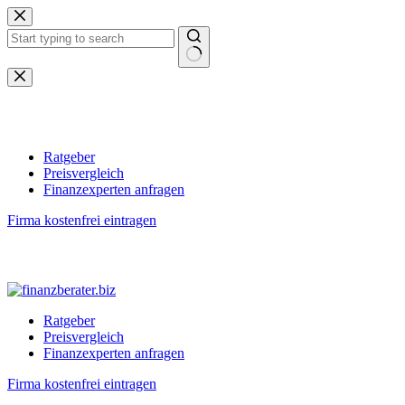
Zum
Inhalt
springen
Keine
Ergebnisse
Ratgeber
Preisvergleich
Finanzexperten anfragen
Firma kostenfrei eintragen
Ratgeber
Preisvergleich
Finanzexperten anfragen
Firma kostenfrei eintragen