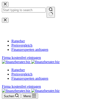
Zum
Inhalt
springen
Keine
Ergebnisse
Ratgeber
Preisvergleich
Finanzexperten anfragen
Firma kostenfrei eintragen
Ratgeber
Preisvergleich
Finanzexperten anfragen
Firma kostenfrei eintragen
Suchen
Menü