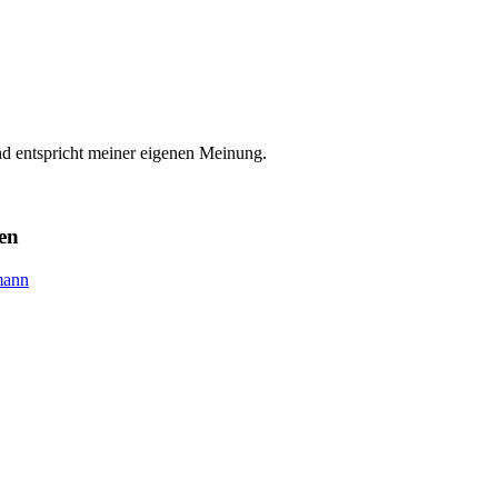
nd entspricht meiner eigenen Meinung.
en
mann