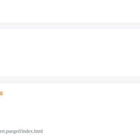
ng
ert.puegerl/index.html