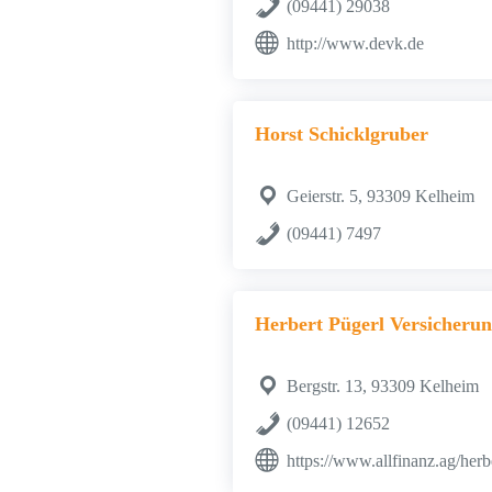
(09441) 29038
http://www.devk.de
Horst Schicklgruber
Geierstr. 5, 93309 Kelheim
(09441) 7497
Herbert Pügerl Versicheru
Bergstr. 13, 93309 Kelheim
(09441) 12652
https://www.allfinanz.ag/herb