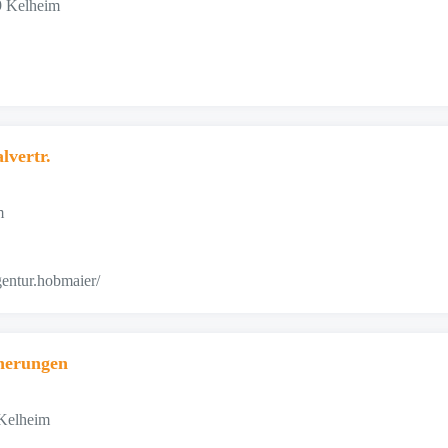
9 Kelheim
lvertr.
m
agentur.hobmaier/
herungen
 Kelheim