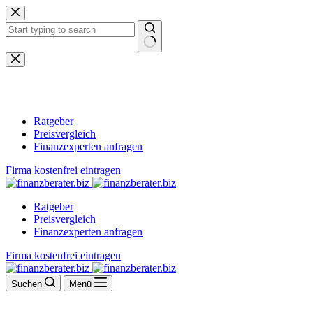
Zum
Inhalt
springen
Keine
Ergebnisse
Ratgeber
Preisvergleich
Finanzexperten anfragen
Firma kostenfrei eintragen
Ratgeber
Preisvergleich
Finanzexperten anfragen
Firma kostenfrei eintragen
Suchen
Menü