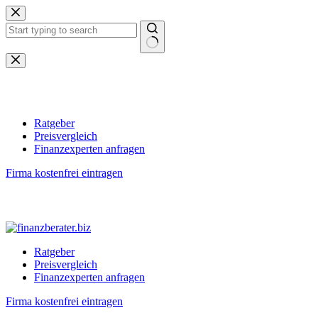
Zum
Inhalt
springen
Keine
Ergebnisse
Ratgeber
Preisvergleich
Finanzexperten anfragen
Firma kostenfrei eintragen
Ratgeber
Preisvergleich
Finanzexperten anfragen
Firma kostenfrei eintragen