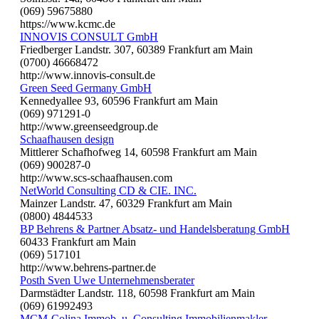
(069) 59675880
https://www.kcmc.de
INNOVIS CONSULT GmbH
Friedberger Landstr. 307, 60389 Frankfurt am Main
(0700) 46668472
http://www.innovis-consult.de
Green Seed Germany GmbH
Kennedyallee 93, 60596 Frankfurt am Main
(069) 971291-0
http://www.greenseedgroup.de
Schaafhausen design
Mittlerer Schafhofweg 14, 60598 Frankfurt am Main
(069) 900287-0
http://www.scs-schaafhausen.com
NetWorld Consulting CD & CIE. INC.
Mainzer Landstr. 47, 60329 Frankfurt am Main
(0800) 4844533
BP Behrens & Partner Absatz- und Handelsberatung GmbH
60433 Frankfurt am Main
(069) 517101
http://www.behrens-partner.de
Posth Sven Uwe Unternehmensberater
Darmstädter Landstr. 118, 60598 Frankfurt am Main
(069) 61992493
MCM-Colina Immob. u. Consulting Immobilienmakler