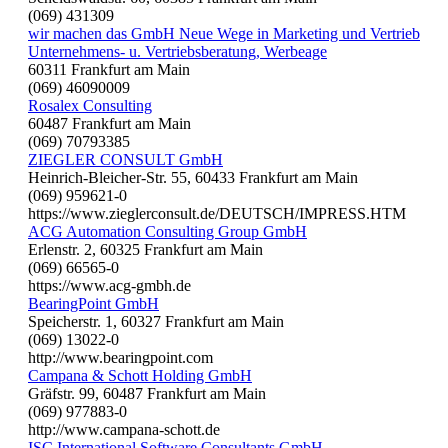
(069) 431309
wir machen das GmbH Neue Wege in Marketing und Vertrieb
Unternehmens- u. Vertriebsberatung, Werbeage
60311 Frankfurt am Main
(069) 46090009
Rosalex Consulting
60487 Frankfurt am Main
(069) 70793385
ZIEGLER CONSULT GmbH
Heinrich-Bleicher-Str. 55, 60433 Frankfurt am Main
(069) 959621-0
https://www.zieglerconsult.de/DEUTSCH/IMPRESS.HTM
ACG Automation Consulting Group GmbH
Erlenstr. 2, 60325 Frankfurt am Main
(069) 66565-0
https://www.acg-gmbh.de
BearingPoint GmbH
Speicherstr. 1, 60327 Frankfurt am Main
(069) 13022-0
http://www.bearingpoint.com
Campana & Schott Holding GmbH
Gräfstr. 99, 60487 Frankfurt am Main
(069) 977883-0
http://www.campana-schott.de
ISC International Software Consultants GmbH