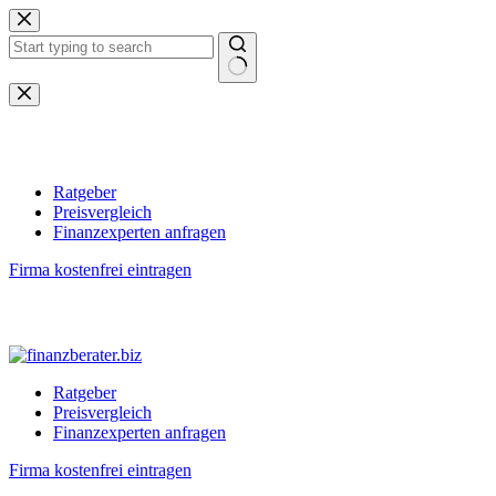
Zum
Inhalt
springen
Keine
Ergebnisse
Ratgeber
Preisvergleich
Finanzexperten anfragen
Firma kostenfrei eintragen
Ratgeber
Preisvergleich
Finanzexperten anfragen
Firma kostenfrei eintragen