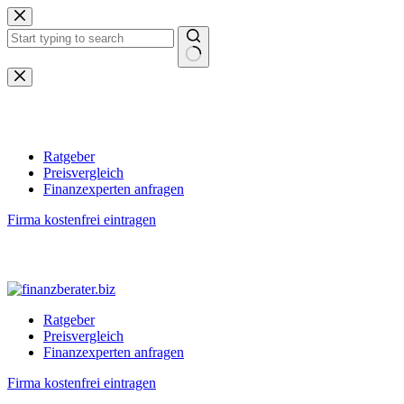
Zum
Inhalt
springen
Keine
Ergebnisse
Ratgeber
Preisvergleich
Finanzexperten anfragen
Firma kostenfrei eintragen
Ratgeber
Preisvergleich
Finanzexperten anfragen
Firma kostenfrei eintragen