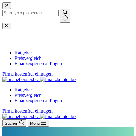
Zum
Inhalt
springen
Keine
Ergebnisse
Ratgeber
Preisvergleich
Finanzexperten anfragen
Firma kostenfrei eintragen
Ratgeber
Preisvergleich
Finanzexperten anfragen
Firma kostenfrei eintragen
Suchen
Menü