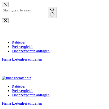
Zum
Inhalt
springen
Keine
Ergebnisse
Ratgeber
Preisvergleich
Finanzexperten anfragen
Firma kostenfrei eintragen
Ratgeber
Preisvergleich
Finanzexperten anfragen
Firma kostenfrei eintragen