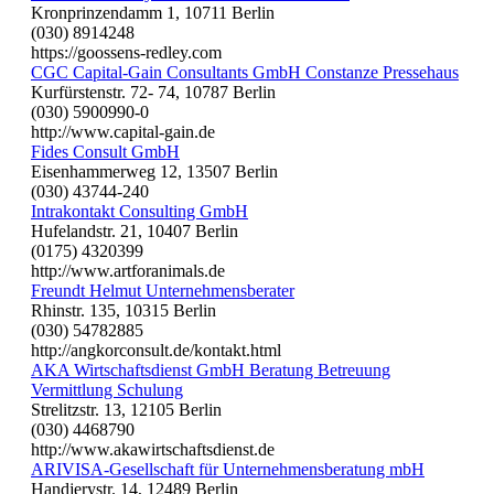
Kronprinzendamm 1, 10711 Berlin
(030) 8914248
https://goossens-redley.com
CGC Capital-Gain Consultants GmbH Constanze Pressehaus
Kurfürstenstr. 72- 74, 10787 Berlin
(030) 5900990-0
http://www.capital-gain.de
Fides Consult GmbH
Eisenhammerweg 12, 13507 Berlin
(030) 43744-240
Intrakontakt Consulting GmbH
Hufelandstr. 21, 10407 Berlin
(0175) 4320399
http://www.artforanimals.de
Freundt Helmut Unternehmensberater
Rhinstr. 135, 10315 Berlin
(030) 54782885
http://angkorconsult.de/kontakt.html
AKA Wirtschaftsdienst GmbH Beratung Betreuung
Vermittlung Schulung
Strelitzstr. 13, 12105 Berlin
(030) 4468790
http://www.akawirtschaftsdienst.de
ARIVISA-Gesellschaft für Unternehmensberatung mbH
Handjerystr. 14, 12489 Berlin