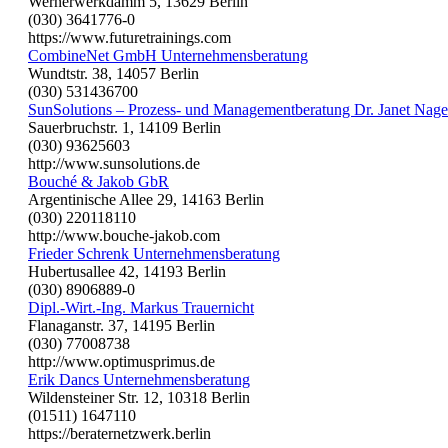
Wernerwerkdamm 5, 13629 Berlin
(030) 3641776-0
https://www.futuretrainings.com
CombineNet GmbH Unternehmensberatung
Wundtstr. 38, 14057 Berlin
(030) 531436700
SunSolutions – Prozess- und Managementberatung Dr. Janet Nage
Sauerbruchstr. 1, 14109 Berlin
(030) 93625603
http://www.sunsolutions.de
Bouché & Jakob GbR
Argentinische Allee 29, 14163 Berlin
(030) 220118110
http://www.bouche-jakob.com
Frieder Schrenk Unternehmensberatung
Hubertusallee 42, 14193 Berlin
(030) 8906889-0
Dipl.-Wirt.-Ing. Markus Trauernicht
Flanaganstr. 37, 14195 Berlin
(030) 77008738
http://www.optimusprimus.de
Erik Dancs Unternehmensberatung
Wildensteiner Str. 12, 10318 Berlin
(01511) 1647110
https://beraternetzwerk.berlin