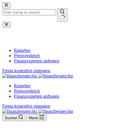
Zum
Inhalt
springen
Keine
Ergebnisse
Ratgeber
Preisvergleich
Finanzexperten anfragen
Firma kostenfrei eintragen
Ratgeber
Preisvergleich
Finanzexperten anfragen
Firma kostenfrei eintragen
Suchen
Menü