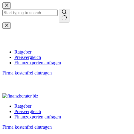
Zum
Inhalt
springen
Keine
Ergebnisse
Ratgeber
Preisvergleich
Finanzexperten anfragen
Firma kostenfrei eintragen
Ratgeber
Preisvergleich
Finanzexperten anfragen
Firma kostenfrei eintragen