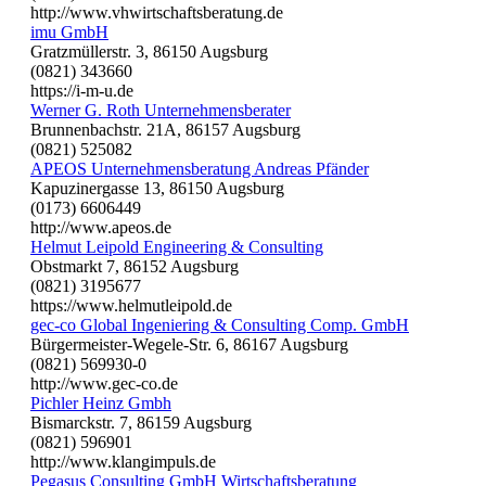
http://www.vhwirtschaftsberatung.de
imu GmbH
Gratzmüllerstr. 3, 86150 Augsburg
(0821) 343660
https://i-m-u.de
Werner G. Roth Unternehmensberater
Brunnenbachstr. 21A, 86157 Augsburg
(0821) 525082
APEOS Unternehmensberatung Andreas Pfänder
Kapuzinergasse 13, 86150 Augsburg
(0173) 6606449
http://www.apeos.de
Helmut Leipold Engineering & Consulting
Obstmarkt 7, 86152 Augsburg
(0821) 3195677
https://www.helmutleipold.de
gec-co Global Ingeniering & Consulting Comp. GmbH
Bürgermeister-Wegele-Str. 6, 86167 Augsburg
(0821) 569930-0
http://www.gec-co.de
Pichler Heinz Gmbh
Bismarckstr. 7, 86159 Augsburg
(0821) 596901
http://www.klangimpuls.de
Pegasus Consulting GmbH Wirtschaftsberatung