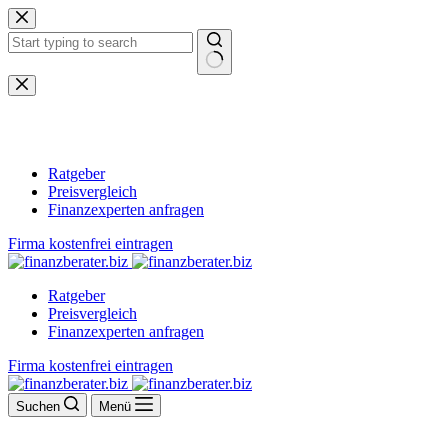
Zum
Inhalt
springen
Keine
Ergebnisse
Ratgeber
Preisvergleich
Finanzexperten anfragen
Firma kostenfrei eintragen
Ratgeber
Preisvergleich
Finanzexperten anfragen
Firma kostenfrei eintragen
Suchen
Menü