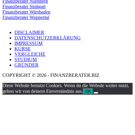
Finanzberater Nürnberg
Finanzberater Stuttgart
Finanzberater Wiesbaden
Finanzberater Wuppertal
DISCLAIMER
DATENSCHUTZERKLÄRUNG
IMPRESSUM
KURSE
VERGLEICHE
STUDIUM
GRÜNDER
COPYRIGHT © 2026 - FINANZBERATER.BIZ
Diese Website benutzt Cookies. Wenn du die Website weiter nutzt,
gehen wir von deinem Einverständnis aus.
OK