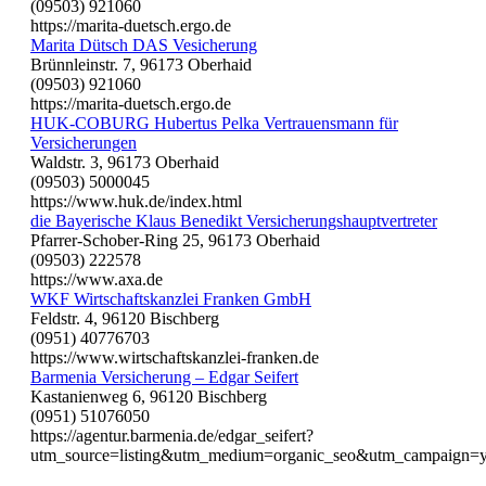
(09503) 921060
https://marita-duetsch.ergo.de
Marita Dütsch DAS Vesicherung
Brünnleinstr. 7, 96173 Oberhaid
(09503) 921060
https://marita-duetsch.ergo.de
HUK-COBURG Hubertus Pelka Vertrauensmann für
Versicherungen
Waldstr. 3, 96173 Oberhaid
(09503) 5000045
https://www.huk.de/index.html
die Bayerische Klaus Benedikt Versicherungshauptvertreter
Pfarrer-Schober-Ring 25, 96173 Oberhaid
(09503) 222578
https://www.axa.de
WKF Wirtschaftskanzlei Franken GmbH
Feldstr. 4, 96120 Bischberg
(0951) 40776703
https://www.wirtschaftskanzlei-franken.de
Barmenia Versicherung – Edgar Seifert
Kastanienweg 6, 96120 Bischberg
(0951) 51076050
https://agentur.barmenia.de/edgar_seifert?
utm_source=listing&utm_medium=organic_seo&utm_campaign=