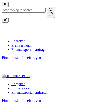
Zum
Inhalt
springen
Keine
Ergebnisse
Ratgeber
Preisvergleich
Finanzexperten anfragen
Firma kostenfrei eintragen
Ratgeber
Preisvergleich
Finanzexperten anfragen
Firma kostenfrei eintragen