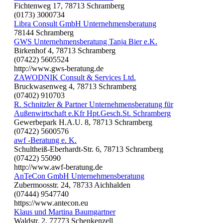
Fichtenweg 17, 78713 Schramberg
(0173) 3000734
Libra Consult GmbH Unternehmensberatung
78144 Schramberg
GWS Unternehmensberatung Tanja Bier e.K.
Birkenhof 4, 78713 Schramberg
(07422) 5605524
http://www.gws-beratung.de
ZAWODNIK Consult & Services Ltd.
Bruckwasenweg 4, 78713 Schramberg
(07402) 910703
R. Schnitzler & Partner Unternehmensberatung für
Außenwirtschaft e.Kfr Hpt.Gesch.St. Schramberg
Gewerbepark H.A.U. 8, 78713 Schramberg
(07422) 5600576
awf -Beratung e. K.
Schultheiß-Eberhardt-Str. 6, 78713 Schramberg
(07422) 55090
http://www.awf-beratung.de
AnTeCon GmbH Unternehmensberatung
Zubermoosstr. 24, 78733 Aichhalden
(07444) 9547740
https://www.antecon.eu
Klaus und Martina Baumgartner
Waldstr. 2, 77773 Schenkenzell